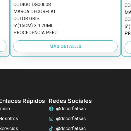
CODIGO DG00008
CO
MARCA DECORFLAT
MA
COLOR GRIS
CO
6″(15CM) X 1.20ML
6″
PROCEDENCIA PERÚ
PR
MÁS DETALLES
Enlaces Rápidos
Redes Sociales
Inicio
@decorflatsac
Nosotros
@decorflatsac
Servicios
@decorflatsac