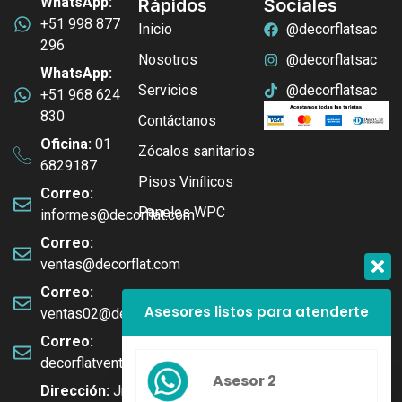
WhatsApp:
Rápidos
Sociales
+51 998 877
Inicio
@decorflatsac
296
Nosotros
@decorflatsac
WhatsApp:
Servicios
@decorflatsac
+51 968 624
830
Contáctanos
Oficina:
01
Zócalos sanitarios
6829187
Pisos Vinílicos
Correo:
Paneles WPC
informes@decorflat.com
Correo:
ventas@decorflat.com
Correo:
Asesores listos para atenderte
ventas02@decorflat.com
Correo:
decorflatventas@gmail.com
Asesor 2
Dirección:
Jr