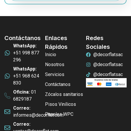
Contáctanos
Enlaces
Redes
WhatsApp:
Rápidos
Sociales
+51 998 877
Inicio
@decorflatsac
296
Nosotros
@decorflatsac
WhatsApp:
Servicios
@decorflatsac
+51 968 624
830
Contáctanos
Oficina:
01
Zócalos sanitarios
6829187
Pisos Vinílicos
Correo:
Paneles WPC
informes@decorflat.com
Correo: