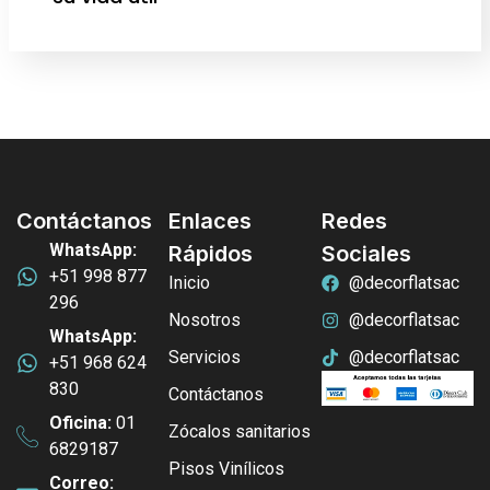
Contáctanos
Enlaces
Redes
WhatsApp:
Rápidos
Sociales
+51 998 877
Inicio
@decorflatsac
296
Nosotros
@decorflatsac
WhatsApp:
Servicios
@decorflatsac
+51 968 624
830
Contáctanos
Oficina:
01
Zócalos sanitarios
6829187
Pisos Vinílicos
Correo: