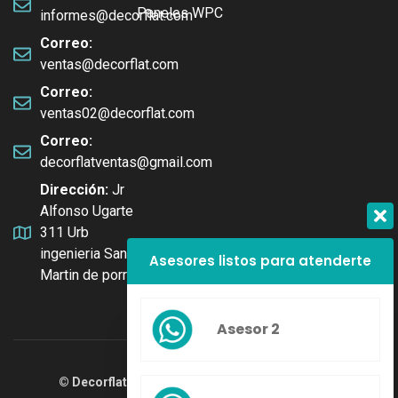
Paneles WPC
informes@decorflat.com
Correo:
ventas@decorflat.com
Correo:
ventas02@decorflat.com
Correo:
decorflatventas@gmail.com
Dirección:
Jr
Alfonso Ugarte
311 Urb
ingenieria San
Asesores listos para atenderte
Martin de porres
Asesor 2
© Decorflat 2025
| Todos los derechos reservados