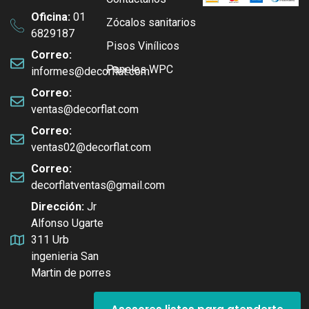
Oficina:
01
Zócalos sanitarios
6829187
Pisos Vinílicos
Correo:
Paneles WPC
informes@decorflat.com
Correo:
ventas@decorflat.com
Correo:
Asesores listos para atenderte
ventas02@decorflat.com
Correo:
decorflatventas@gmail.com
Asesor 2
Dirección:
Jr
Alfonso Ugarte
311 Urb
ingenieria San
Asesor 1
Martin de porres