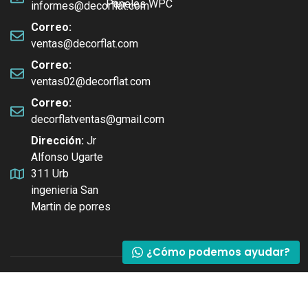
Paneles WPC
informes@decorflat.com
Correo:
ventas@decorflat.com
Correo:
Asesores listos para atenderte
ventas02@decorflat.com
Correo:
decorflatventas@gmail.com
Asesor 2
Dirección:
Jr
Alfonso Ugarte
311 Urb
Asesor 1
ingenieria San
Martin de porres
¿Cómo podemos ayudar?
© Decorflat 2025
| Todos los derechos reservados