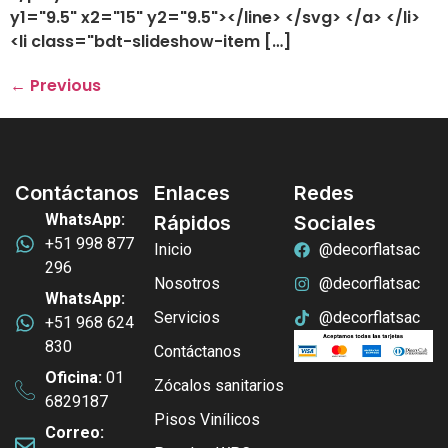
y1="9.5" x2="15" y2="9.5"></line> </svg> </a> </li>
<li class="bdt-slideshow-item […]
←
Previous
Contáctanos
Enlaces
Redes
WhatsApp:
Rápidos
Sociales
+51 998 877
Inicio
@decorflatsac
296
Nosotros
@decorflatsac
WhatsApp:
Servicios
@decorflatsac
+51 968 624
830
Contáctanos
Oficina:
01
Zócalos sanitarios
6829187
Pisos Vinílicos
Correo: